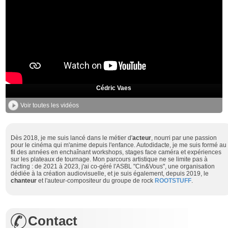
Cédric Vaes
Voir toutes les vidéos
Dès 2018, je me suis lancé dans le métier d'
acteur
, nourri par une passion
pour le cinéma qui m'anime depuis l'enfance. Autodidacte, je me suis formé au
fil des années en enchaînant workshops, stages face caméra et expériences
sur les plateaux de tournage. Mon parcours artistique ne se limite pas à
l'acting : de 2021 à 2023, j'ai co-géré l'ASBL "Cin&Vous", une organisation
dédiée à la création audiovisuelle, et je suis également, depuis 2019, le
chanteur
et l'auteur-compositeur du groupe de rock
ROOTSTUFF
.
Contact